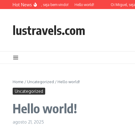
Ir para o conteúdo
Hot News
Oi Miguel, seja bem vindo!
Hello world!
Oi Miguel, seja
lustravels.com
Home
/
Uncategorized
/
Hello world!
Uncategorized
Hello world!
agosto 21, 2025